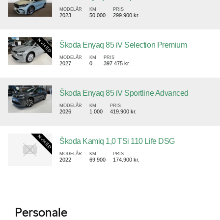
MODELÅR
KM
PRIS
2023
50.000
299.900 kr.
Škoda Enyaq 85 iV Selection Premium
MODELÅR
KM
PRIS
2027
0
397.475 kr.
Škoda Enyaq 85 iV Sportline Advanced
MODELÅR
KM
PRIS
2026
1.000
419.900 kr.
Škoda Kamiq 1,0 TSi 110 Life DSG
MODELÅR
KM
PRIS
2022
69.900
174.900 kr.
Personale