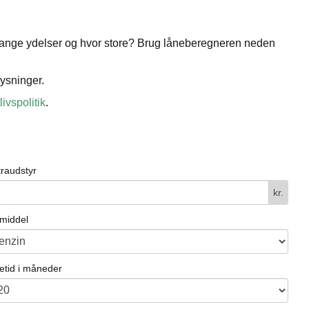
or mange ydelser og hvor store? Brug låneberegneren neden
ysninger.
livspolitik
.
traudstyr
kr.
vmiddel
etid i måneder