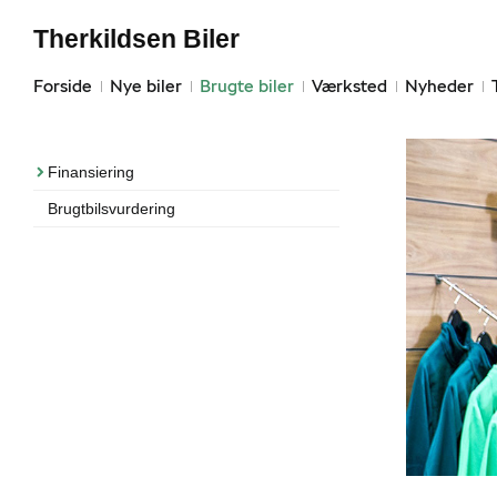
Therkildsen Biler
Forside
Nye biler
Brugte biler
Værksted
Nyheder
Finansiering
Brugtbilsvurdering