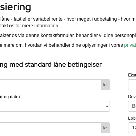
siering
 låne - fast eller variabel rente - hvor meget i udbetaling - hv
ntakt os for mere information.
akter os via denne kontaktformular, behandler vi dine personopl
 mere om, hvordan vi behandler dine oplysninger i vores
privat
ng med standard låne betingelser
Eks
kr.
ndreg.dato)
Dri
Løb
kr.